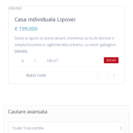
Lipovei
,
Timisoara
12
Vândut
Casa individuala Lipovei
€ 199,000
Daca ai ajuns la acest anunt, insemna ca nu iti doresti o
simpla locuinta in aglomeratia urbana, cu vecin galagiosi
[detalii]
detalii
2
4
1
145 m
Buțoi Costi
Cautare avansata
Toate Tranzactiile